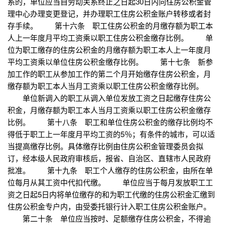
系的，单位应当自劳动关系终止之日起30日内向住房公积金管
理中心办理变更登记，并办理职工住房公积金账户转移或者封
存手续。 第十六条 职工住房公积金的月缴存额为职工本
人上一年度月平均工资乘以职工住房公积金缴存比例。 单
位为职工缴存的住房公积金的月缴存额为职工本人上一年度月
平均工资乘以单位住房公积金缴存比例。 第十七条 新参
加工作的职工从参加工作的第二个月开始缴存住房公积金，月
缴存额为职工本人当月工资乘以职工住房公积金缴存比例。
单位新调入的职工从调入单位发放工资之日起缴存住房公
积金，月缴存额为职工本人当月工资乘以职工住房公积金缴存
比例。 第十八条 职工和单位住房公积金的缴存比例均不
得低于职工上一年度月平均工资的5％；有条件的城市，可以适
当提高缴存比例。具体缴存比例由住房公积金管理委员会拟
订，经本级人民政府审核后，报省、自治区、直辖市人民政府
批准。 第十九条 职工个人缴存的住房公积金，由所在单
位每月从其工资中代扣代缴。 单位应当于每月发放职工工
资之日起5日内将单位缴存的和为职工代缴的住房公积金汇缴到
住房公积金专户内，由受委托银行计入职工住房公积金账户。
第二十条 单位应当按时、足额缴存住房公积金，不得逾