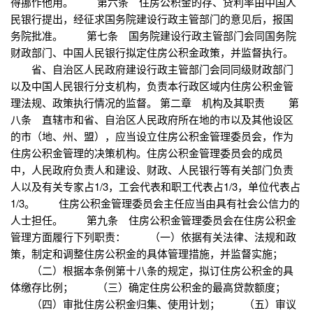
得挪作他用。 第六条 住房公积金的存、贷利率由中国人
民银行提出，经征求国务院建设行政主管部门的意见后，报国
务院批准。 第七条 国务院建设行政主管部门会同国务院
财政部门、中国人民银行拟定住房公积金政策，并监督执行。
省、自治区人民政府建设行政主管部门会同同级财政部门
以及中国人民银行分支机构，负责本行政区域内住房公积金管
理法规、政策执行情况的监督。 第二章 机构及其职责 第
八条 直辖市和省、自治区人民政府所在地的市以及其他设区
的市（地、州、盟），应当设立住房公积金管理委员会，作为
住房公积金管理的决策机构。住房公积金管理委员会的成员
中，人民政府负责人和建设、财政、人民银行等有关部门负责
人以及有关专家占1/3，工会代表和职工代表占1/3，单位代表占
1/3。 住房公积金管理委员会主任应当由具有社会公信力的
人士担任。 第九条 住房公积金管理委员会在住房公积金
管理方面履行下列职责： （一）依据有关法律、法规和政
策，制定和调整住房公积金的具体管理措施，并监督实施；
（二）根据本条例第十八条的规定，拟订住房公积金的具
体缴存比例； （三）确定住房公积金的最高贷款额度；
（四）审批住房公积金归集、使用计划； （五）审议