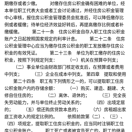
期缴存或者少缴。 对缴存住房公积金确有困难的单位，经
本单位职工代表大会或者工会讨论通过，并经住房公积金管理
中心审核，报住房公积金管理委员会批准后，可以降低缴存比
例或者缓缴；待单位经济效益好转后，再提高缴存比例或者补
缴缓缴。 第二十一条 住房公积金自存入职工住房公积金
账户之日起按照国家规定的利率计息。 第二十二条 住房
公积金管理中心应当为缴存住房公积金的职工发放缴存住房公
积金的有效凭证。 第二十三条 单位为职工缴存的住房公
积金，按照下列规定列支： （一）机关在预算中列支；
（二）事业单位由财政部门核定收支后，在预算或者费用
中列支； （三）企业在成本中列支。 第四章 提取和使用
第二十四条 职工有下列情形之一的，可以提取职工住房
公积金账户内的存储余额： （一）购买、建造、翻建、大
修自住住房的； （二）离休、退休的； （三）完全丧
失劳动能力，并与单位终止劳动关系的； （四）出境定居
的； （五）偿还购房贷款本息的； （六）房租超出家
庭工资收入的规定比例的。 依照前款第（二）、（三）、
（四）项规定，提取职工住房公积金的，应当同时注销职工住
房公积金账户。 职工死亡或者被宣告死亡的，职工的继承