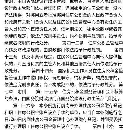
金的，由国务院建设行政主管部门或者省、自治区人民政府建
设行政主管部门依据管理职权，追回挪用的住房公积金，没收
违法所得；对挪用或者批准挪用住房公积金的人民政府负责人
和政府有关部门负责人以及住房公积金管理中心负有责任的主
管人员和其他直接责任人员，依照刑法关于挪用公款罪或者其
他罪的规定，依法追究刑事责任；尚不够刑事处罚的，给予降
级或者撤职的行政处分。 第四十二条 住房公积金管理中
心违反财政法规的，由财政部门依法给予行政处罚。 第四
十三条 违反本条例规定，住房公积金管理中心向他人提供担
保的，对直接负责的主管人员和其他直接责任人员依法给予行
政处分。 第四十四条 国家机关工作人员在住房公积金监
督管理工作中滥用职权、玩忽职守、徇私舞弊，构成犯罪的，
依法追究刑事责任；尚不构成犯罪的，依法给予行政处分。 第
七章 附则 第四十五条 住房公积金财务管理和会计核算
的办法，由国务院财政部门商国务院建设行政主管部门制定。
第四十六条 本条例施行前尚未办理住房公积金缴存登记
和职工住房公积金账户设立手续的单位，应当自本条例施行之
日起60日内到住房公积金管理中心办理缴存登记，并到受委托
银行办理职工住房公积金账户设立手续。 第四十七条 本