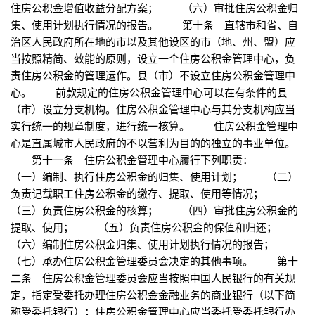
住房公积金增值收益分配方案； （六）审批住房公积金归
集、使用计划执行情况的报告。 第十条 直辖市和省、自
治区人民政府所在地的市以及其他设区的市（地、州、盟）应
当按照精简、效能的原则，设立一个住房公积金管理中心，负
责住房公积金的管理运作。县（市）不设立住房公积金管理中
心。 前款规定的住房公积金管理中心可以在有条件的县
（市）设立分支机构。住房公积金管理中心与其分支机构应当
实行统一的规章制度，进行统一核算。 住房公积金管理中
心是直属城市人民政府的不以营利为目的的独立的事业单位。
第十一条 住房公积金管理中心履行下列职责：
（一）编制、执行住房公积金的归集、使用计划； （二）
负责记载职工住房公积金的缴存、提取、使用等情况；
（三）负责住房公积金的核算； （四）审批住房公积金的
提取、使用； （五）负责住房公积金的保值和归还；
（六）编制住房公积金归集、使用计划执行情况的报告；
（七）承办住房公积金管理委员会决定的其他事项。 第十
二条 住房公积金管理委员会应当按照中国人民银行的有关规
定，指定受委托办理住房公积金金融业务的商业银行（以下简
称受委托银行）；住房公积金管理中心应当委托受委托银行办